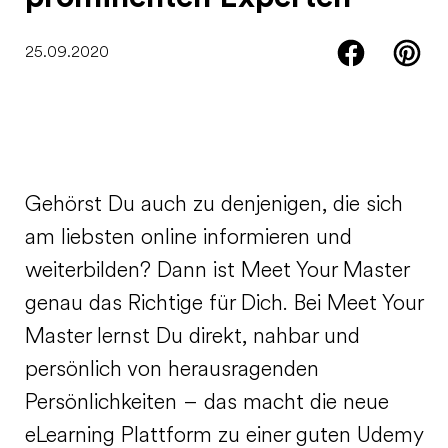
25.09.2020
Gehörst Du auch zu denjenigen, die sich
am liebsten online informieren und
weiterbilden? Dann ist Meet Your Master
genau das Richtige für Dich. Bei Meet Your
Master lernst Du direkt, nahbar und
persönlich von herausragenden
Persönlichkeiten – das macht die neue
eLearning Plattform zu einer guten Udemy