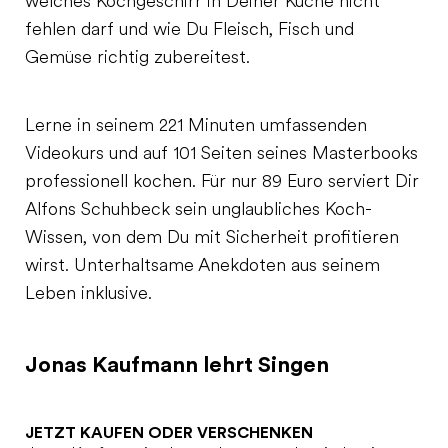
welches Kochgeschirr in Deiner Küche nicht
fehlen darf und wie Du Fleisch, Fisch und
Gemüse richtig zubereitest.
Lerne in seinem 221 Minuten umfassenden
Videokurs und auf 101 Seiten seines Masterbooks
professionell kochen. Für nur 89 Euro serviert Dir
Alfons Schuhbeck sein unglaubliches Koch-
Wissen, von dem Du mit Sicherheit profitieren
wirst. Unterhaltsame Anekdoten aus seinem
Leben inklusive.
Jonas Kaufmann lehrt Singen
JETZT KAUFEN ODER VERSCHENKEN