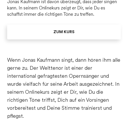
Jonas Kaufmann ist davon überzeugt, dass jeder singen
kann. In seinem Onlinekurs zeigt er Dir, wie Du es
schaffst immer die richtigen Töne zu treffen.
ZUM KURS
Wenn Jonas Kaufmann singt, dann hören ihm alle
gerne zu. Der Welttenor ist einer der
international gefragtesten Opernsänger und
wurde vielfach für seine Arbeit ausgezeichnet. In
seinem Onlinekurs zeigt er Dir, wie Du die
richtigen Töne triffst, Dich auf ein Vorsingen
vorbereitest und Deine Stimme trainierst und
pflegst.