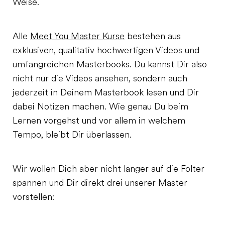
Weise.
Alle
Meet You Master Kurse
bestehen aus
exklusiven, qualitativ hochwertigen Videos und
umfangreichen Masterbooks. Du kannst Dir also
nicht nur die Videos ansehen, sondern auch
jederzeit in Deinem Masterbook lesen und Dir
dabei Notizen machen. Wie genau Du beim
Lernen vorgehst und vor allem in welchem
Tempo, bleibt Dir überlassen.
Wir wollen Dich aber nicht länger auf die Folter
spannen und Dir direkt drei unserer Master
vorstellen: