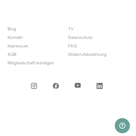
Blog
TV
Kontakt
Datenschutz
Impressum
FAQ
AGB
Widerrufsbelehrung
Mitgliedschaft kündigen
©
2026
Meet Your Master