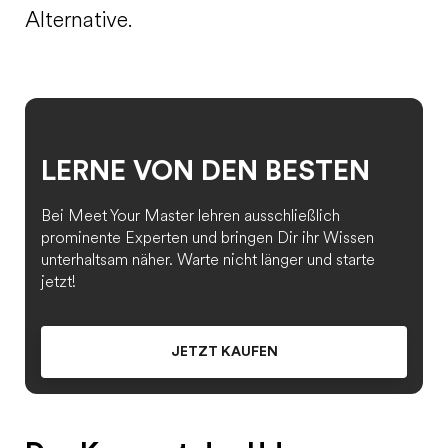
Alternative.
LERNE VON DEN BESTEN
Bei Meet Your Master lehren ausschließlich
prominente Experten und bringen Dir ihr Wissen
unterhaltsam näher. Warte nicht länger und starte
jetzt!
JETZT KAUFEN