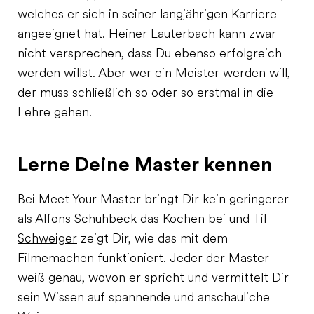
welches er sich in seiner langjährigen Karriere
angeeignet hat. Heiner Lauterbach kann zwar
nicht versprechen, dass Du ebenso erfolgreich
werden willst. Aber wer ein Meister werden will,
der muss schließlich so oder so erstmal in die
Lehre gehen.
Lerne Deine Master kennen
Bei Meet Your Master bringt Dir kein geringerer
als
Alfons Schuhbeck
das Kochen bei und
Til
Schweiger
zeigt Dir, wie das mit dem
Filmemachen funktioniert. Jeder der Master
weiß genau, wovon er spricht und vermittelt Dir
sein Wissen auf spannende und anschauliche