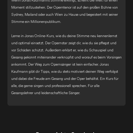
Wenn Jonas Kaufmanns Stimme erklingt, scheint die Welt für einen
Moment stillzustehen. Der Operntenor ist auf den großen Bühne von
Sydney, Mailand oder auch Wien zu Hause und begeistert mit seiner
Stimme ein Millionenpublikum.
Lerne in Jonas Online-Kurs, wie du deine Stimme neu kennenlernst
und optimal einsetzt. Der Opernstar zeigt dir, wie du sie pflegst und
vor Schäden schützt. Außerdem erklärt er, wie du Schauspiel und
Gesang gekonnt miteinander verknüpfst und worauf es beim Vorsingen
ankommt. Der Weg zum Opernsänger ist kein einfacher. Jonas
Kaufmann gibt dir Tipps, wie du stets motiviert deinen Weg verfolgst
und dabei die Freude am Gesang und der Oper behältst. Ein Kurs für
alle, die gerne singen und professionell sprechen. Für alle
Gesangslehrer und leidenschaftliche Sänger.