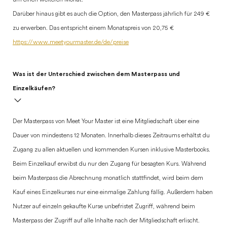
um einen weiteren Monat.
Darüber hinaus gibt es auch die Option, den Masterpass jährlich für 249 €
zu erwerben. Das entspricht einem Monatspreis von 20,75 €
https://www.meetyourmaster.de/de/preise
Was ist der Unterschied zwischen dem Masterpass und
Einzelkäufen?
Der Masterpass von Meet Your Master ist eine Mitgliedschaft über eine
Dauer von mindestens 12 Monaten. Innerhalb dieses Zeitraums erhältst du
Zugang zu allen aktuellen und kommenden Kursen inklusive Masterbooks.
Beim Einzelkauf erwibst du nur den Zugang für besagten Kurs. Während
beim Masterpass die Abrechnung monatlich stattfindet, wird beim dem
Kauf eines Einzelkurses nur eine einmalige Zahlung fällig. Außerdem haben
Nutzer auf einzeln gekaufte Kurse unbefristet Zugriff, während beim
Masterpass der Zugriff auf alle Inhalte nach der Mitgliedschaft erlischt.