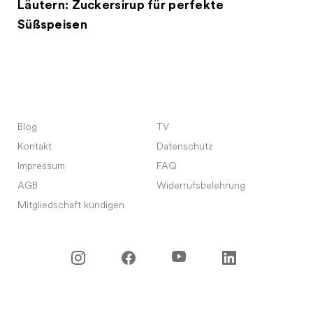
Läutern: Zuckersirup für perfekte
Süßspeisen
Blog
TV
Kontakt
Datenschutz
Impressum
FAQ
AGB
Widerrufsbelehrung
Mitgliedschaft kündigen
©
2026
Meet Your Master