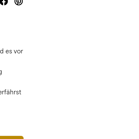
d es vor
g
erfährst