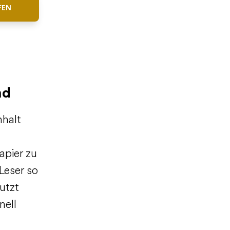
FEN
nd
nhalt
apier zu
Leser so
nutzt
nell