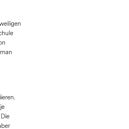
weiligen
Schule
on
t man
ieren.
je
 Die
aber