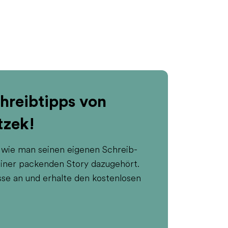
hreibtipps von
tzek!
, wie man seinen eigenen Schreib-
 einer packenden Story dazugehört.
sse an und erhalte den kostenlosen
e