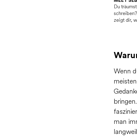
MEET SEB
Du träumst
schreiben?
zeigt dir, 
Warum
Wenn du
meistens
Gedanke
bringen.
faszinie
man imm
langwei