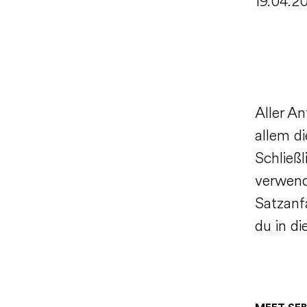
19.04.2
Aller An
allem d
Schließ
verwend
Satzanf
du in di