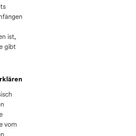
ts
anfängen
n ist,
e gibt
rklären
sisch
en
e
ge vom
en