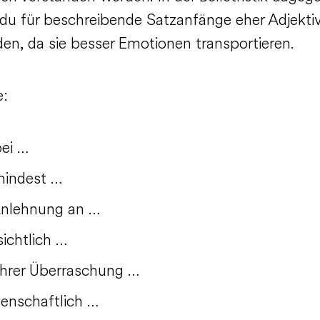
t du für beschreibende Satzanfänge eher Adjekti
en, da sie besser Emotionen transportieren.
e:
ei …
indest …
Anlehnung an …
sichtlich …
ihrer Überraschung …
denschaftlich …