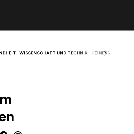
NDHEIT
WISSENSCHAFT UND TECHNIK
HEINERS BLOG
K
um
ben