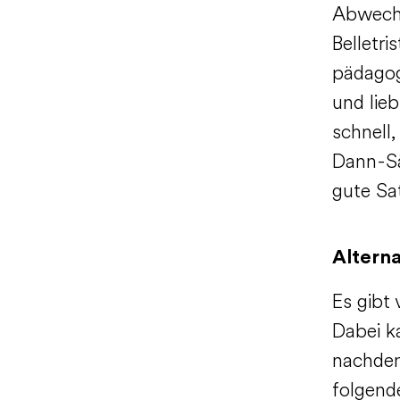
Abwechs
Belletri
pädagog
und lieb
schnell
Dann-Sä
gute Sa
Alterna
Es gibt 
Dabei k
nachdem
folgende