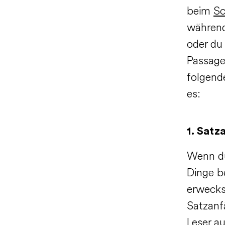
beim
Sc
während
oder du
Passage
folgend
es:
1.
Satza
Wenn du
Dinge b
erwecks
Satzanf
Leser au