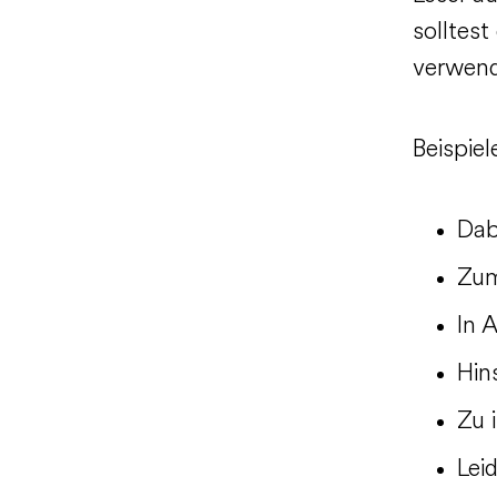
solltes
verwend
Beispiel
Dab
Zum
In 
Hin
Zu 
Lei