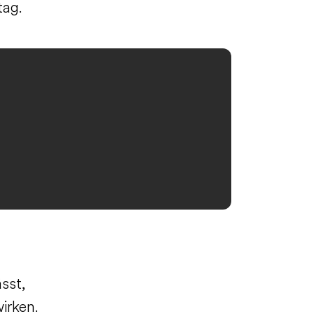
tag.
sst,
irken.