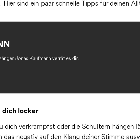
Hier sind ein paar schnelle Tipps für deinen All
NN
nger Jonas Kaufmann verrät es dir.
 dich locker
 dich verkrampfst oder die Schultern hängen lä
ch das negativ auf den Klang deiner Stimme ausw