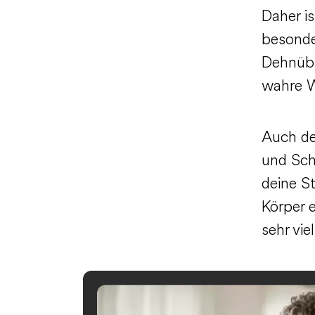
Daher is
besonde
Dehnübu
wahre W
Auch de
und Sch
deine S
Körper e
sehr viel