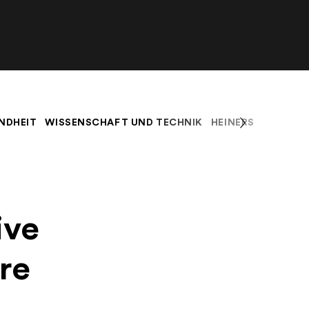
NDHEIT
WISSENSCHAFT UND TECHNIK
HEINERS BLOG
K
ive
re