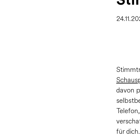
St
24.11.2
Stimmtra
Schausp
davon pr
selbstb
Telefon
verscha
für dich.