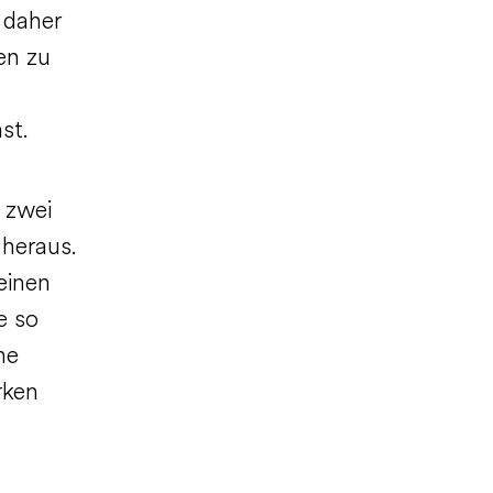
 daher
en zu
nst.
 zwei
 heraus.
einen
e so
ne
rken