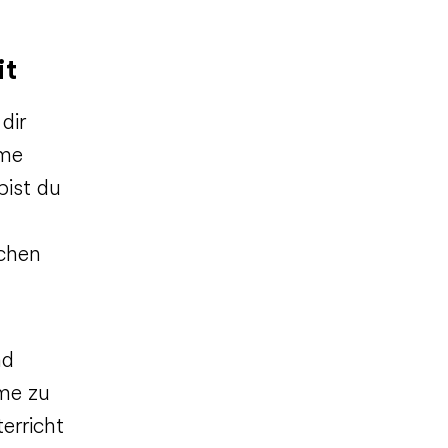
it
dir
mme
bist du
echen
nd
mme zu
erricht