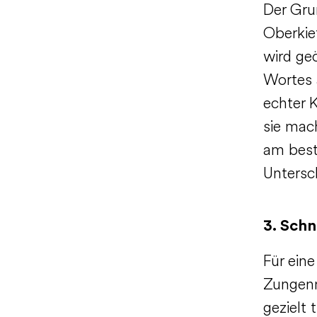
Der Gru
Oberkie
wird ge
Wortes 
echter K
sie mac
am best
Untersc
3. Schn
Für eine
Zungenm
gezielt 