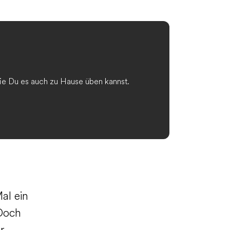
ie Du es auch zu Hause üben kannst.
al ein
 Doch