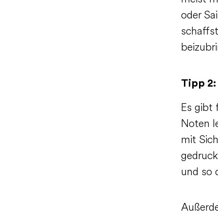
oder Sa
schaffst
beizubr
Tipp 2
Es gibt
Noten l
mit Sich
gedruck
und so 
Außerde