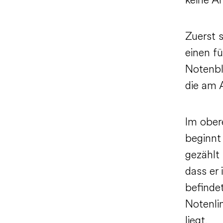
keine An
Zuerst s
einen fü
Notenbla
die am 
Im obere
beginnt
gezählt 
dass er 
befindet
Notenli
liegt.