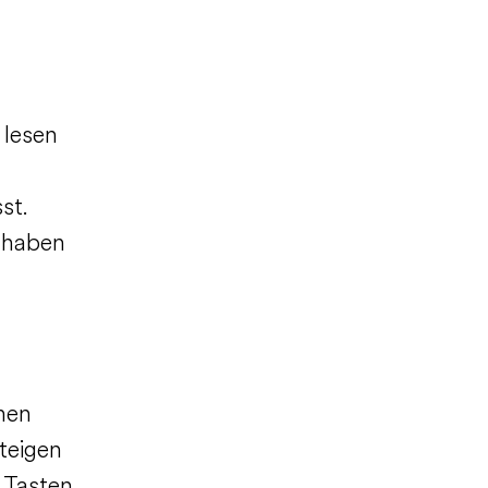
 lesen
st.
 haben
nen
steigen
 Tasten