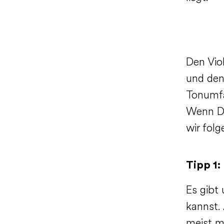
Den Vio
und den
Tonumfa
Wenn Du
wir folg
Tipp 1:
Es gibt
kannst. 
meist m