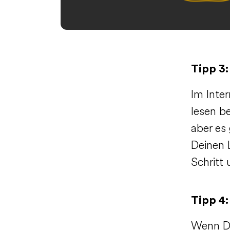
Tipp 3:
Im Inter
lesen be
aber es 
Deinen L
Schritt 
Tipp 4:
Wenn Du