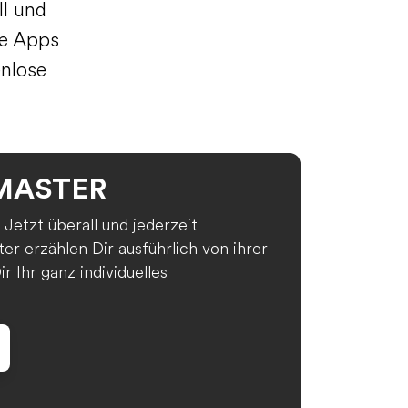
ll und
ge Apps
enlose
MASTER
. Jetzt überall und jederzeit
er erzählen Dir ausführlich von ihrer
r Ihr ganz individuelles