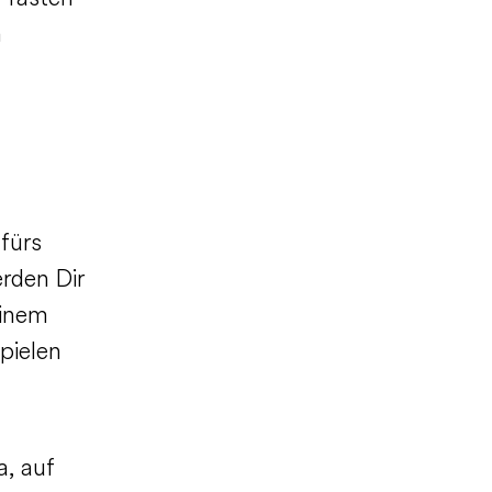
h
fürs
rden Dir
einem
pielen
, auf