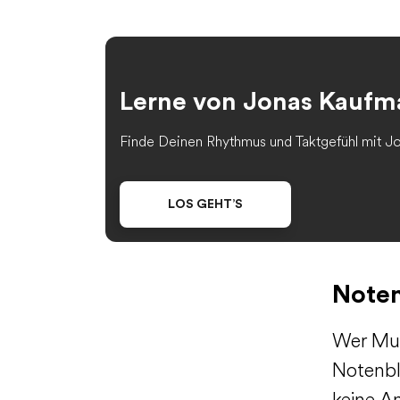
Lerne von Jonas Kauf
Finde Deinen Rhythmus und Taktgefühl mit J
LOS GEHT’S
Noten
Wer Mus
Notenbla