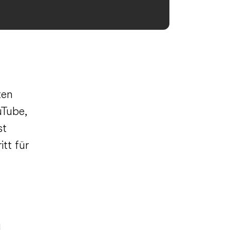
ten
uTube,
st
tt für
u