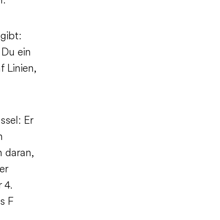
r.
gibt:
 Du ein
f Linien,
ssel: Er
n
n daran,
er
 4.
s F