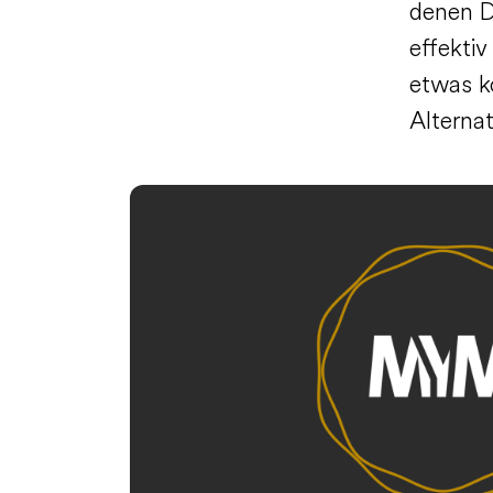
denen D
effekti
etwas k
Alternat