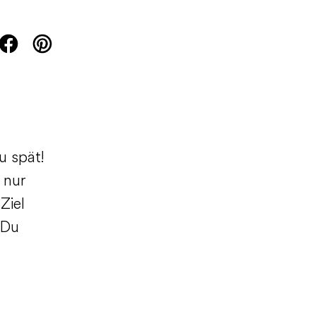
u spät!
 nur
Ziel
 Du