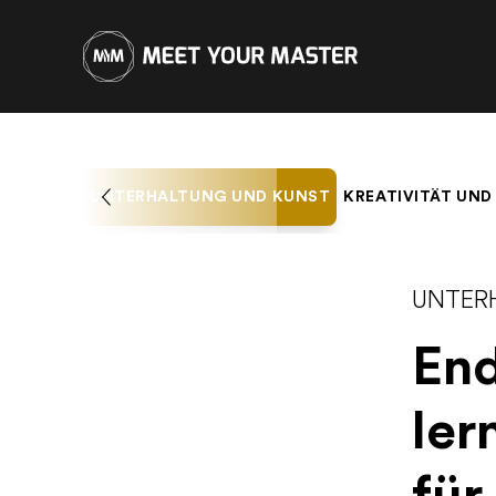
UNTERHALTUNG UND KUNST
KREATIVITÄT UND
UNTER
End
ler