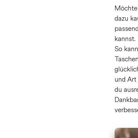
Möchtes
dazu kau
passend
kannst. 
So kanns
Taschen
glückli
und Art 
du ausr
Dankbar
verbess