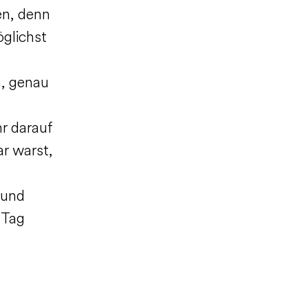
en, denn
öglichst
m, genau
r darauf
r warst,
 und
 Tag