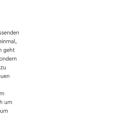
ssenden
einmal,
n geht
sondern
 zu
euen
em
ch um
 zum