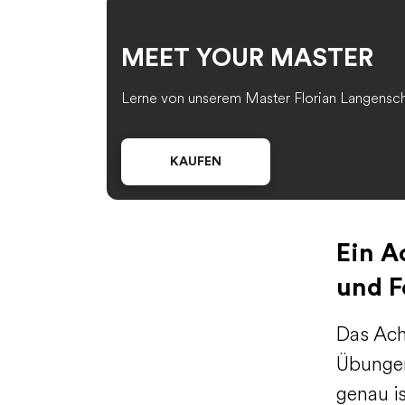
MEET YOUR MASTER
Lerne von unserem Master Florian Langensche
KAUFEN
Ein A
und F
Das Ach
Übungen
genau i