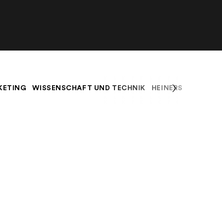
KETING
WISSENSCHAFT UND TECHNIK
HEINERS BLOG
K