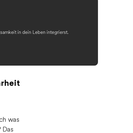
mkeit in dein Leben integrierst.
rheit
och was
? Das