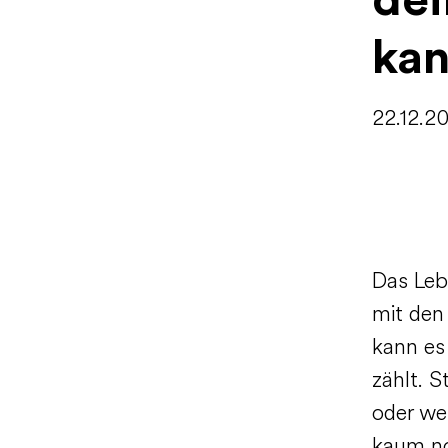
dei
ka
22.12.2
Das Leb
mit den
kann es 
zählt. 
oder we
kaum no