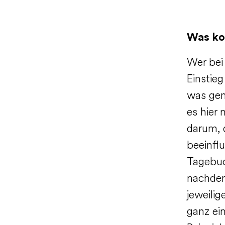
Was ko
Wer bei
Einstieg
was gen
es hier
darum, 
beeinfl
Tagebuc
nachden
jeweili
ganz ei