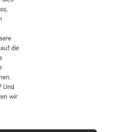
ss,
m
sere
auf die
s
r
nen.
f? Und
en wir