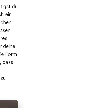
tigst du
ch ein
achen
assen.
eres
r deine
ie Form
, dass
 zu