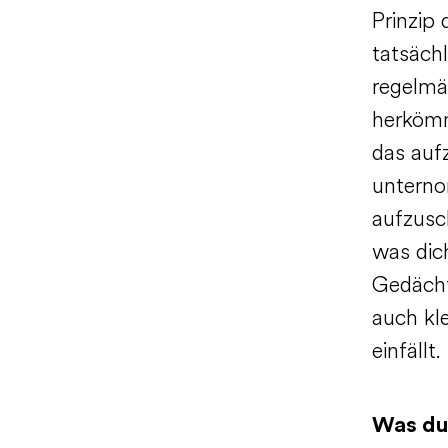
Prinzip
tatsäch
regelmäß
herkömm
das auf
unterno
aufzusc
was dic
Gedächt
auch kl
einfällt.
Was du