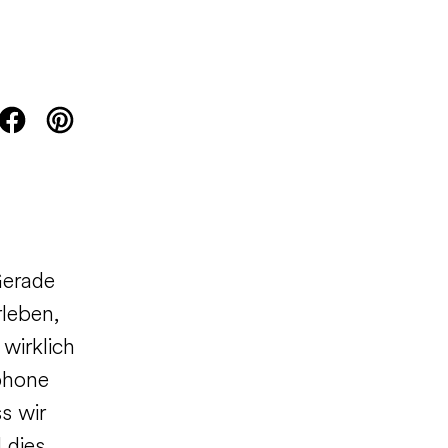
Gerade
rleben,
 wirklich
phone
s wir
 dies