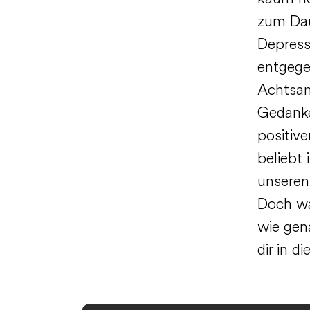
zum Dau
Depress
entgege
Achtsam
Gedanke
positiv
beliebt
unseren
Doch wa
wie gen
dir in d