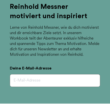
Reinhold Messner
motiviert und inspiriert
Lerne von Reinhold Messner, wie du dich motivierst
und dir erreichbare Ziele setzt. In unserem
Workbook teilt der Abenteurer exklusiv hilfreiche
und spannende Tipps zum Thema Motivation. Melde
dich für unseren Newsletter an und erhalte
Motivation und Inspirationen von Reinhold.
Deine E-Mail-Adresse