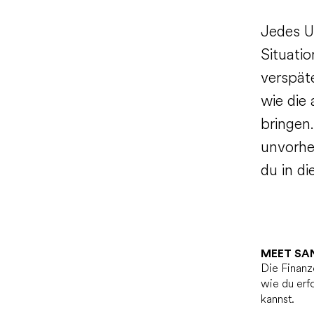
Jedes U
Situati
verspät
wie die
bringen
unvorhe
du in di
MEET SA
Die Finanze
wie du erf
kannst.