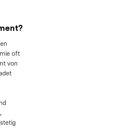
ement?
men
emie oft
nt von
adet
und
,
stetig