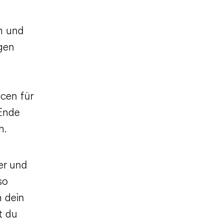
h und
gen
cen für
 Ende
n.
er und
so
 dein
t du