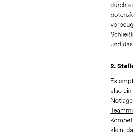
durch e
potenzi
vorbeug
Schließl
und das
2. Ste
Es empf
also ein
Notlage
Teammit
Kompete
klein, d