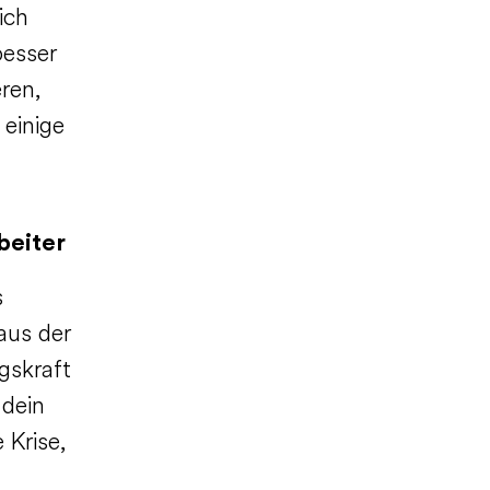
ich
besser
ren,
 einige
beiter
s
aus der
gskraft
 dein
 Krise,