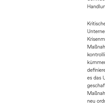
Handlun
Kritisc
Unterne
Krisenma
Maßnah
kontroll
kümmern 
definier
es das 
geschaff
Maßnahm
neu ord