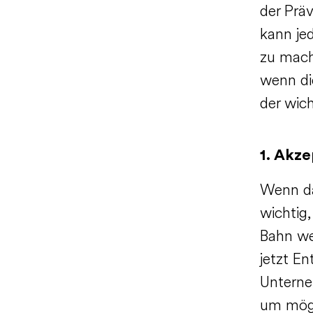
der Prä
kann jed
zu mach
wenn die
der wic
1. Akze
Wenn da
wichtig
Bahn we
jetzt En
Unterne
um mögl