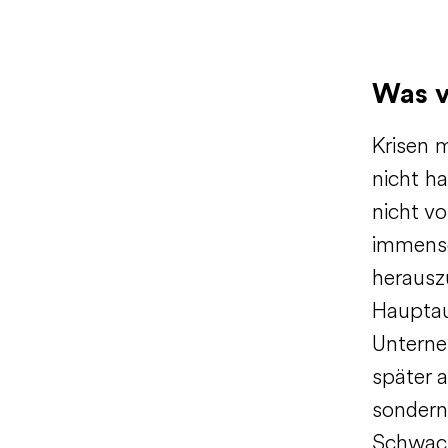
Was v
Krisen 
nicht h
nicht v
immense
herausz
Hauptau
Unterne
später a
sondern
Schwach