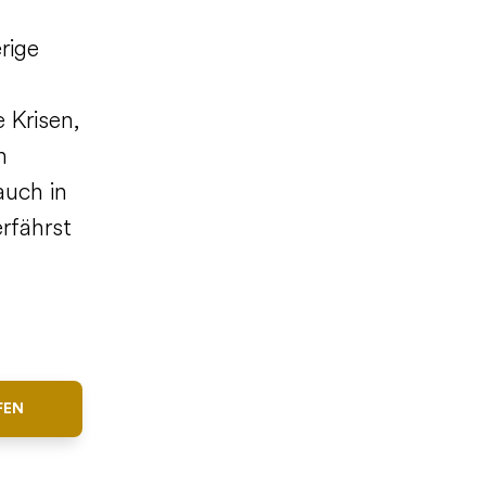
rige
 Krisen,
n
auch in
rfährst
FEN