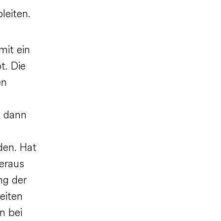
leiten.
mit ein
t. Die
en
, dann
den. Hat
eraus
ng der
eiten
n bei