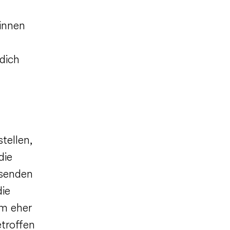
rinnen
 dich
tellen,
die
ssenden
ie
am eher
etroffen