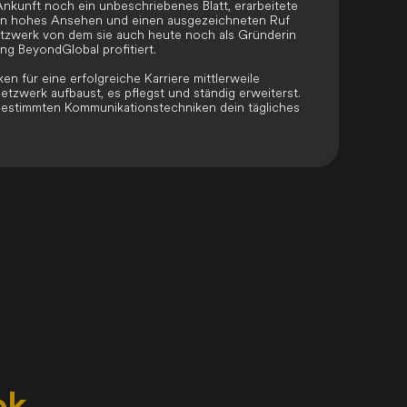
Ankunft noch ein unbeschriebenes Blatt, erarbeitete
ren hohes Ansehen und einen ausgezeichneten Ruf
Netzwerk von dem sie auch heute noch als Gründerin
g BeyondGlobal profitiert.
en für eine erfolgreiche Karriere mittlerweile
Netzwerk aufbaust, es pflegst und ständig erweiterst.
 bestimmten Kommunikationstechniken dein tägliches
ok