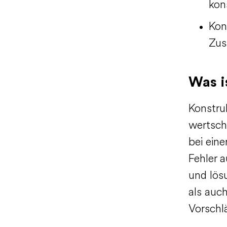
kon
Kons
Zus
Was i
Konstruk
wertsch
bei eine
Fehler a
und lös
als auc
Vorschl