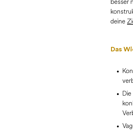
besser m
konstruk
deine
Zi
Das Wic
Kon
ver
Die
kon
Ver
Vag