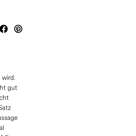
t wird.
ht gut
icht
Satz
Aussage
al