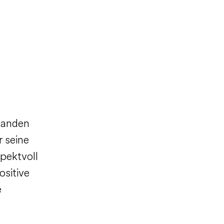
manden
r seine
spektvoll
ositive
e