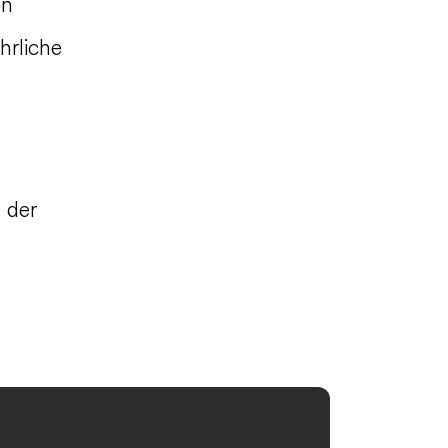
en
hrliche
 der