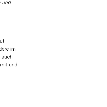
n und
ut
dere im
r auch
mit und