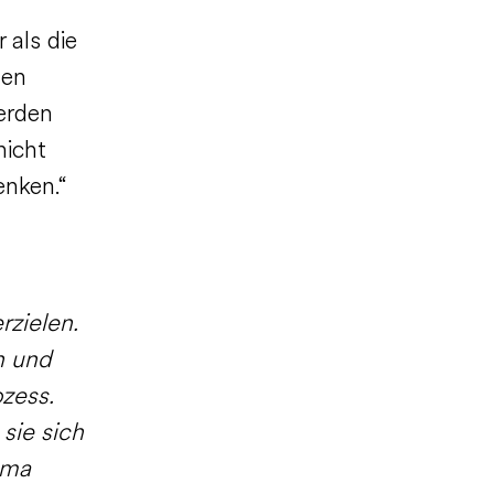
 als die
gen
erden
nicht
enken.“
rzielen.
n und
ozess.
 sie sich
ema