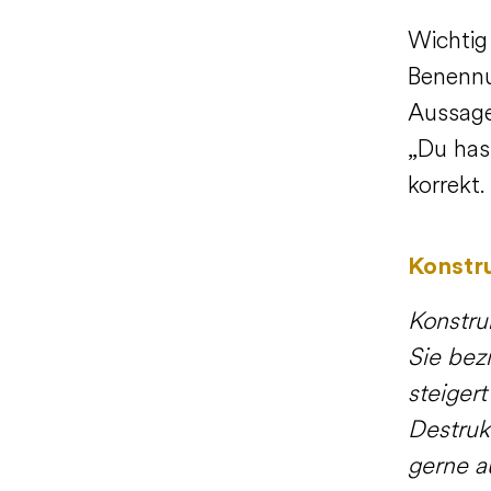
Wichtig 
Benennu
Aussage
„Du hast
korrekt
Konstru
Konstruk
Sie bez
steiger
Destrukt
gerne a