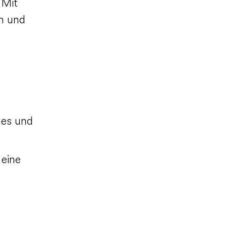
 Mit
en und
hes und
 eine