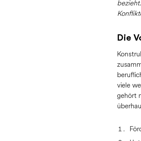
bezieht.
Konflikt
Die V
Konstru
zusamme
beruflic
viele we
gehört 
überhau
För