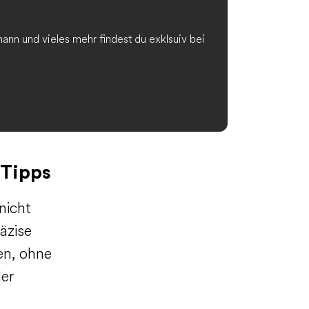
nn und vieles mehr findest du exklsuiv bei
 Tipps
nicht
äzise
en, ohne
er