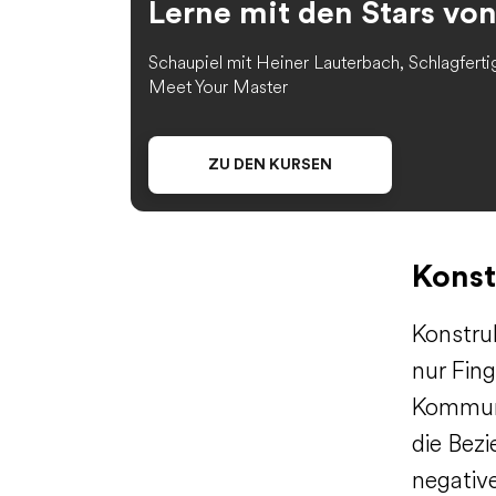
Lerne mit den Stars vo
Schaupiel mit Heiner Lauterbach, Schlagferti
Meet Your Master
ZU DEN KURSEN
Konst
Konstruk
nur Fing
Kommuni
die Bez
negativ