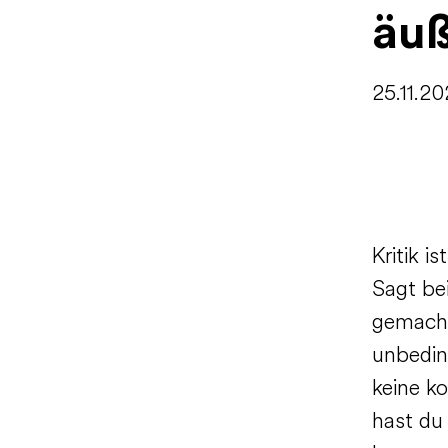
äu
25.11.2
Kritik i
Sagt be
gemacht“
unbeding
keine ko
hast du