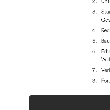
Unt
Stä
Ges
Red
Bau
Erh
Wil
Ver
För