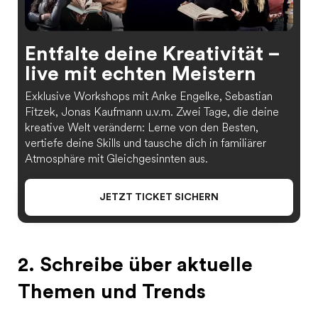
Entfalte deine Kreativität –
live mit echten Meistern
Exklusive Workshops mit Anke Engelke, Sebastian
Fitzek, Jonas Kaufmann u.v.m. Zwei Tage, die deine
kreative Welt verändern: Lerne von den Besten,
vertiefe deine Skills und tausche dich in familiärer
Atmosphäre mit Gleichgesinnten aus.
JETZT TICKET SICHERN
2. Schreibe über aktuelle
Themen und Trends