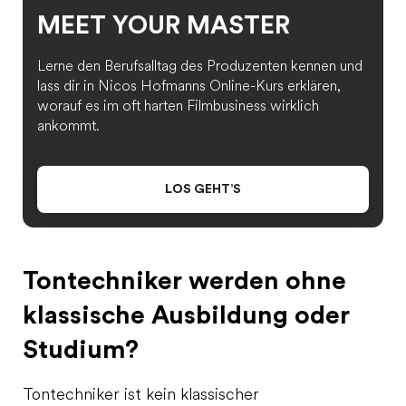
MEET YOUR MASTER
Lerne den Berufsalltag des Produzenten kennen und
lass dir in Nicos Hofmanns Online-Kurs erklären,
worauf es im oft harten Filmbusiness wirklich
ankommt.
LOS GEHT’S
Tontechniker werden ohne
klassische Ausbildung oder
Stu
dium?
Tontechniker ist kein klassischer