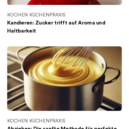
KOCHEN
KÜCHENPRAXIS
Kandieren: Zucker trifft auf Aroma und
Haltbarkeit
KOCHEN
KÜCHENPRAXIS
Abziehen: Die sanfte Methode für perfekte