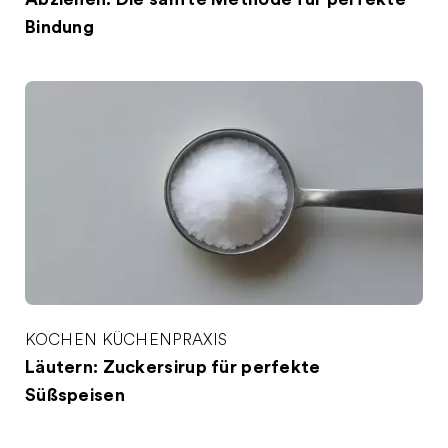
Bindung
KOCHEN
KÜCHENPRAXIS
Läutern: Zuckersirup für perfekte
Süßspeisen