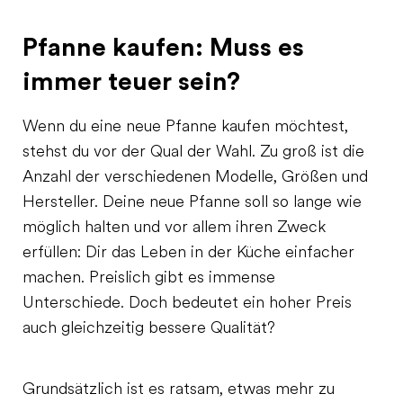
Pfanne kaufen: Muss es
immer teuer sein?
Wenn du eine neue Pfanne kaufen möchtest,
stehst du vor der Qual der Wahl. Zu groß ist die
Anzahl der verschiedenen Modelle, Größen und
Hersteller. Deine neue Pfanne soll so lange wie
möglich halten und vor allem ihren Zweck
erfüllen: Dir das Leben in der Küche einfacher
machen. Preislich gibt es immense
Unterschiede. Doch bedeutet ein hoher Preis
auch gleichzeitig bessere Qualität?
Grundsätzlich ist es ratsam, etwas mehr zu