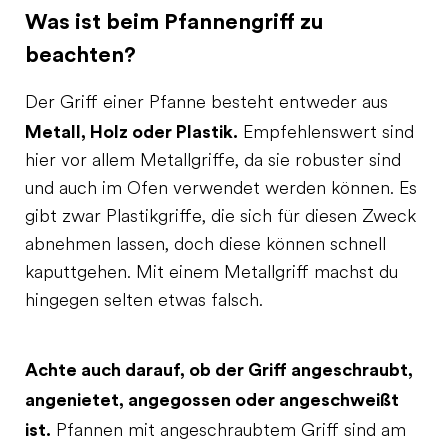
Was ist beim Pfannengriff zu
beachten?
Der Griff einer Pfanne besteht entweder aus
Metall, Holz oder Plastik.
Empfehlenswert sind
hier vor allem Metallgriffe, da sie robuster sind
und auch im Ofen verwendet werden können. Es
gibt zwar Plastikgriffe, die sich für diesen Zweck
abnehmen lassen, doch diese können schnell
kaputtgehen. Mit einem Metallgriff machst du
hingegen selten etwas falsch.
Achte auch darauf, ob der Griff angeschraubt,
angenietet, angegossen oder angeschweißt
ist.
Pfannen mit angeschraubtem Griff sind am