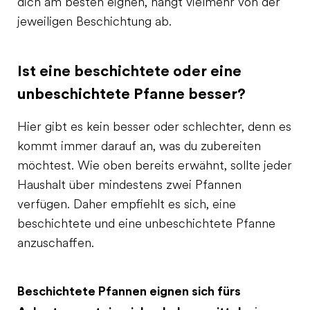
dich am besten eignen, hängt vielmehr von der
jeweiligen Beschichtung ab.
Ist eine beschichtete oder eine
unbeschichtete Pfanne besser?
Hier gibt es kein besser oder schlechter, denn es
kommt immer darauf an, was du zubereiten
möchtest. Wie oben bereits erwähnt, sollte jeder
Haushalt über mindestens zwei Pfannen
verfügen. Daher empfiehlt es sich, eine
beschichtete und eine unbeschichtete Pfanne
anzuschaffen.
Beschichtete Pfannen eignen sich fürs