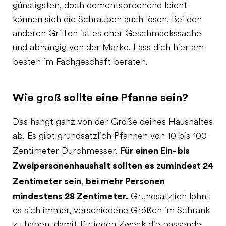
günstigsten, doch dementsprechend leicht
können sich die Schrauben auch lösen. Bei den
anderen Griffen ist es eher Geschmackssache
und abhängig von der Marke. Lass dich hier am
besten im Fachgeschäft beraten.
Wie groß sollte eine Pfanne sein?
Das hängt ganz von der Größe deines Haushaltes
ab. Es gibt grundsätzlich Pfannen von 10 bis 100
Für einen Ein- bis
Zentimeter Durchmesser.
Zweipersonenhaushalt sollten es zumindest 24
Zentimeter sein, bei mehr Personen
mindestens 28 Zentimeter.
Grundsätzlich lohnt
es sich immer, verschiedene Größen im Schrank
zu haben, damit für jeden Zweck die passende