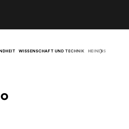
NDHEIT
WISSENSCHAFT UND TECHNIK
HEINERS BLOG
K
So