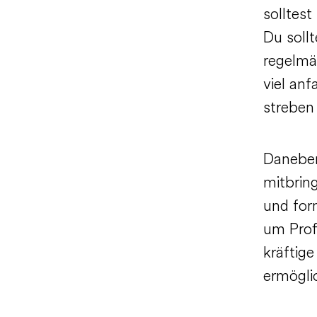
solltest
Du soll
regelmä
viel an
streben
Daneben
mitbring
und for
um Prof
kräftig
ermögli