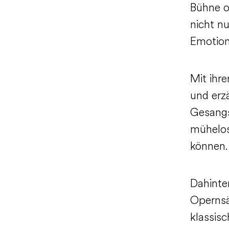
Bühne of
nicht n
Emotion
Mit ihr
und erz
Gesangs
mühelos
können
Dahinte
Opernsä
klassis