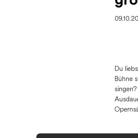
gr
09.10.2
Du lieb
Bühne s
singen? 
Ausdaue
Opernsä