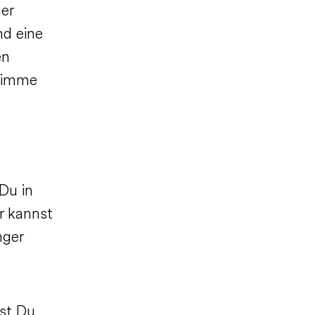
er
nd eine
en
Stimme
Du in
r kannst
nger
st Du