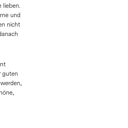
 lieben.
erne und
en nicht
 danach
ent
r guten
 werden,
höne,