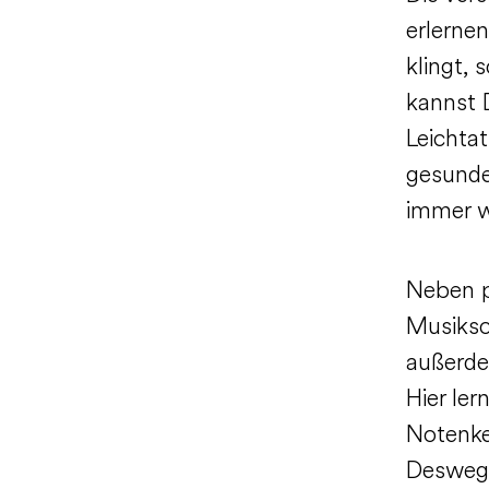
erlernen
klingt, 
kannst 
Leichtat
gesunde
immer w
Neben p
Musiksc
außerde
Hier ler
Notenke
Deswege