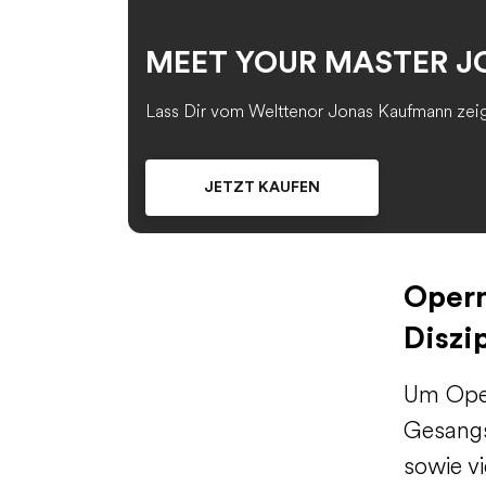
MEET YOUR MASTER 
Lass Dir vom Welttenor Jonas Kaufmann zeige
JETZT KAUFEN
Opern
Diszi
Um Oper
Gesangs
sowie vi