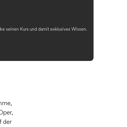
ke seinen Kurs und damit exklusives Wissen.
imme,
Oper,
f der