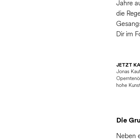
Jahre a
die Reg
Gesangs
Dir im 
JETZT K
Jonas Kauf
Operntenör
hohe Kunst
Die Gr
Neben e