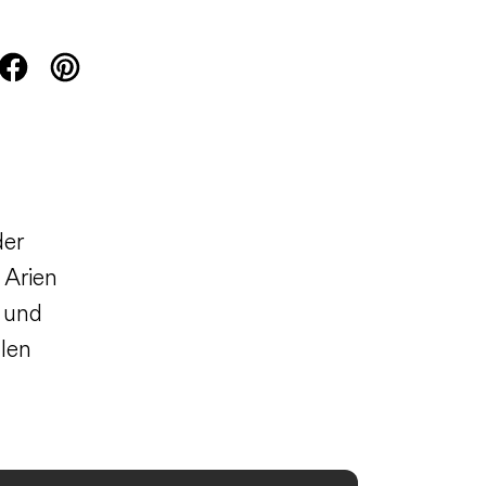
der
 Arien
n und
len