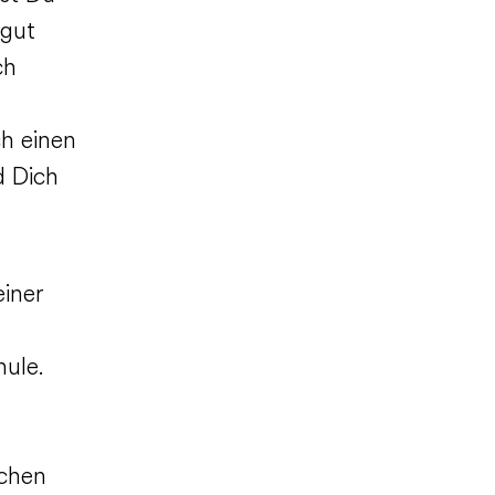
 gut
ch
ch einen
d Dich
iner
hule.
schen