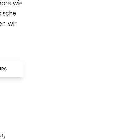
höre wie
sische
en wir
URS
r,