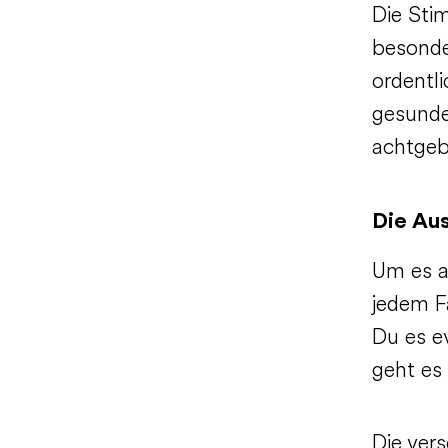
Die Sti
besonde
ordentli
gesunde
achtgeb
Die Au
Um es a
jedem F
Du es e
geht es
Die ver