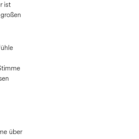
 ist
 großen
fühle
 Stimme
sen
mme über