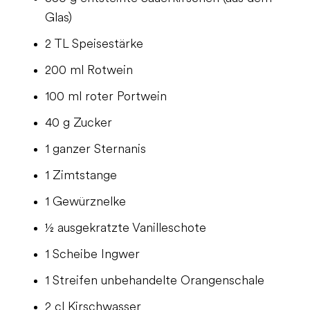
Glas)
2 TL Speisestärke
200 ml Rotwein
100 ml roter Portwein
40 g Zucker
1 ganzer Sternanis
1 Zimtstange
1 Gewürznelke
½ ausgekratzte Vanilleschote
1 Scheibe Ingwer
1 Streifen unbehandelte Orangenschale
2 cl Kirschwasser