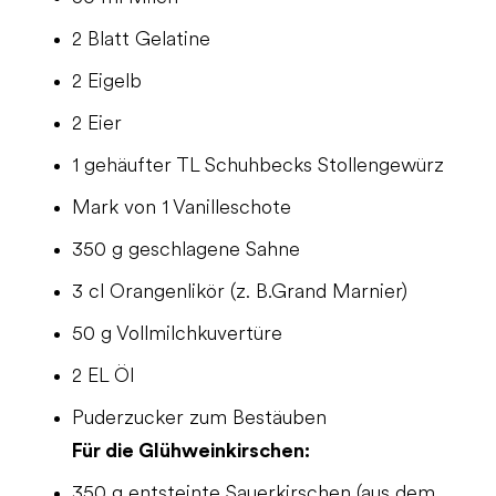
2 Blatt Gelatine
2 Eigelb
2 Eier
1 gehäufter TL Schuhbecks Stollengewürz
Mark von 1 Vanilleschote
350 g geschlagene Sahne
3 cl Orangenlikör (z. B.Grand Marnier)
50 g Vollmilchkuvertüre
2 EL Öl
Puderzucker zum Bestäuben
Für die Glühweinkirschen:
350 g entsteinte Sauerkirschen (aus dem