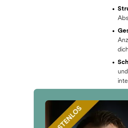
Str
Abs
Ges
Anz
dic
Sch
und
int