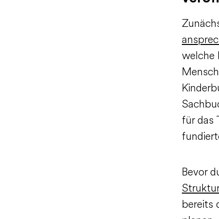
Zunächs
anspre
welche 
Mensche
Kinderb
Sachbuc
für das
fundier
Bevor d
Struktu
bereits