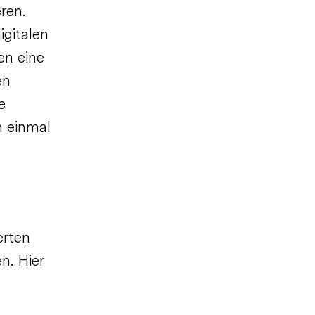
ren.
igitalen
en eine
en
e
h einmal
erten
n. Hier