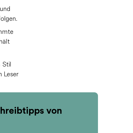
 und
folgen.
immte
hält
Stil
n Leser
hreibtipps von