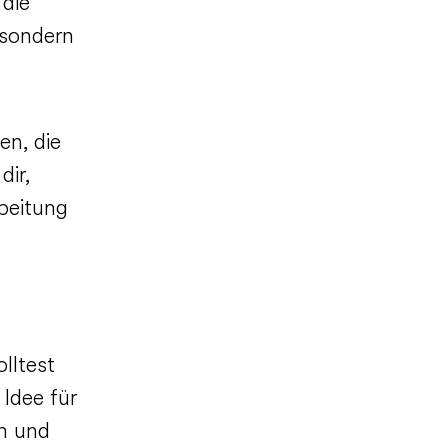
 die
 sondern
en, die
dir,
rbeitung
lltest
 Idee für
en und