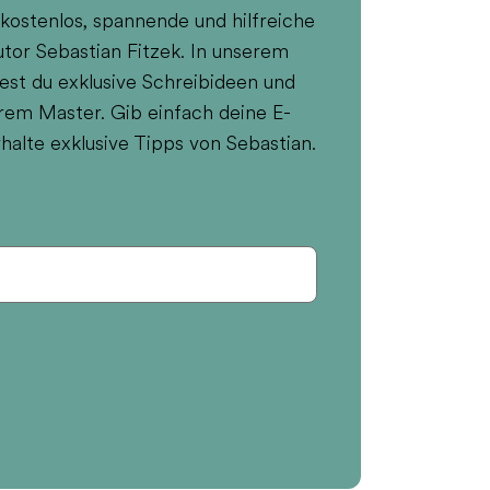
 kostenlos, spannende und hilfreiche
tor Sebastian Fitzek. In unserem
est du exklusive Schreibideen und
rem Master. Gib einfach deine E-
halte exklusive Tipps von Sebastian.
e