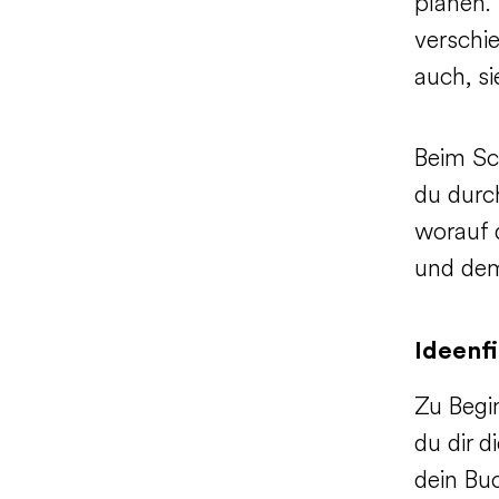
planen. 
verschi
auch, si
Beim Sc
du durch
worauf 
und dem
Ideenf
Zu Begin
du dir d
dein Bu