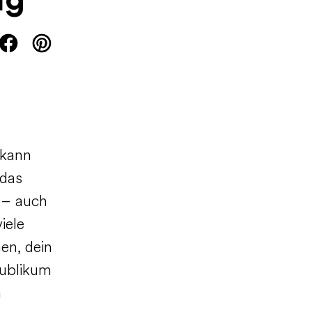
lg
 kann
 das
s – auch
iele
en, dein
Publikum
n