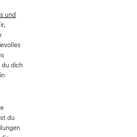
es und
r,
e
ievolles
es
 du dich
in
ne
nst du
ilungen