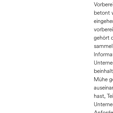
Vorbere
betont 
eingehe
vorbere
gehört 
sammeln
Informat
Unterne
beinhalt
Mühe ge
auseina
hast, Te
Unterne