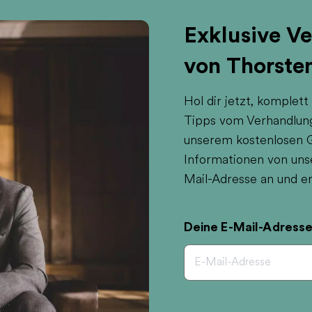
Exklusive V
von Thorste
Hol dir jetzt, komplett
Tipps vom Verhandlung
unserem kostenlosen Gu
Informationen von uns
Mail-Adresse an und er
Deine E-Mail-Adress