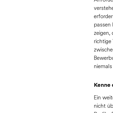
Anforde
versteh
erforder
passen 
zeigen, 
richtig
zwische
Bewerbu
niemals
Kenne d
Ein wei
nicht üb