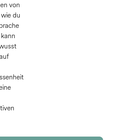
hen von
h wie du
sprache
 kann
ewusst
auf
ssenheit
eine
tiven