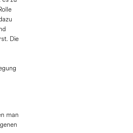
 es zu
Rolle
 dazu
und
rst. Die
regung
den man
eigenen