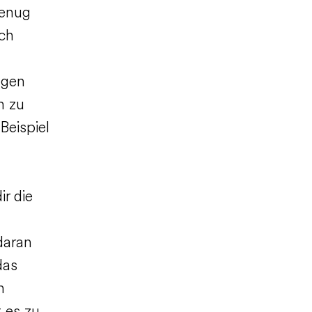
genug
ich
agen
n zu
Beispiel
ir die
daran
das
n