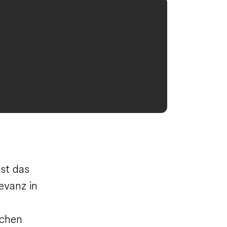
ist das
evanz in
ichen