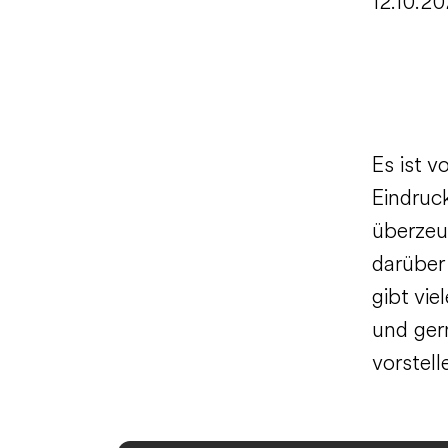
12.10.2
Es ist 
Eindruc
überzeug
darüber
gibt vie
und ger
vorstell