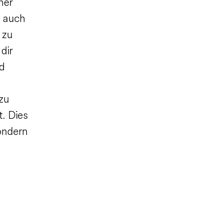
ner
t auch
 zu
dir
nd
 zu
t. Dies
sondern