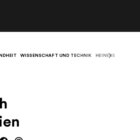
NDHEIT
WISSENSCHAFT UND TECHNIK
HEINERS BLOG
K
h
ien