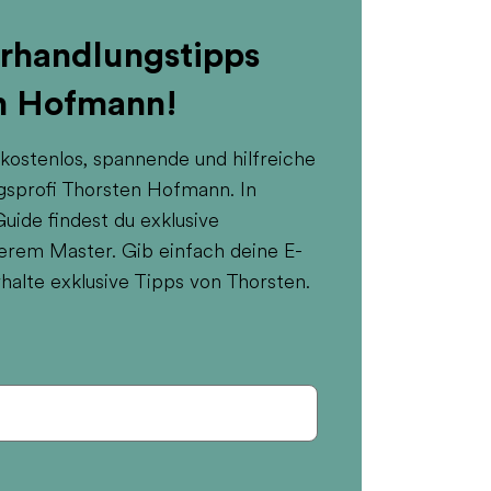
erhandlungstipps
n Hofmann!
 kostenlos, spannende und hilfreiche
sprofi Thorsten Hofmann. In
ide findest du exklusive
erem Master. Gib einfach deine E-
halte exklusive Tipps von Thorsten.
e