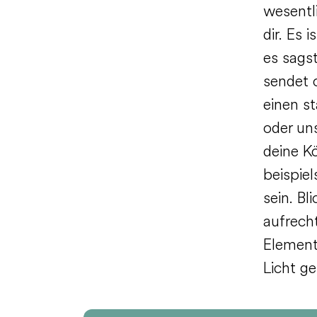
wesentl
dir. Es 
es sags
sendet 
einen s
oder un
deine K
beispie
sein. B
aufrecht
Element
Licht ge