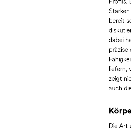
Profils.
Stärken
bereit s
diskutie
dabei h
präzise 
Fähigkei
liefern,
zeigt ni
auch di
Körpe
Die Art 