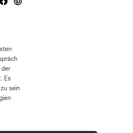
rsten
spräch
 der
. Es
 zu sein
gien