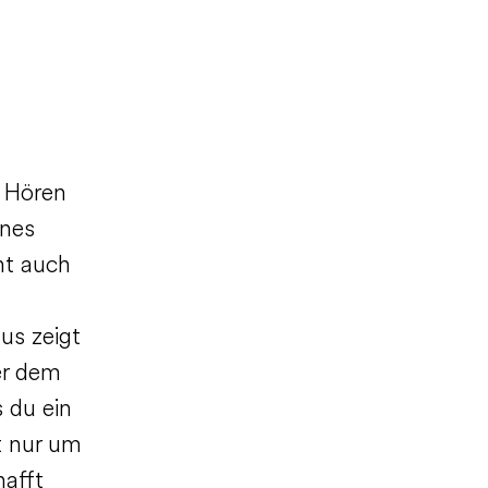
e Hören
ines
ht auch
us zeigt
er dem
 du ein
t nur um
hafft