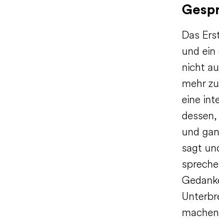
Gesp
Das Ers
und ein
nicht a
mehr zu
eine in
dessen,
und gan
sagt und
spreche
Gedanke
Unterbr
machen.