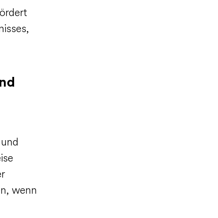
ördert
isses,
und
 und
ise
r
en, wenn