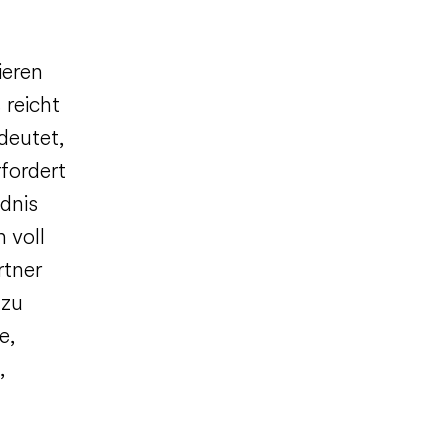
ieren
 reicht
deutet,
fordert
dnis
 voll
rtner
 zu
e,
,