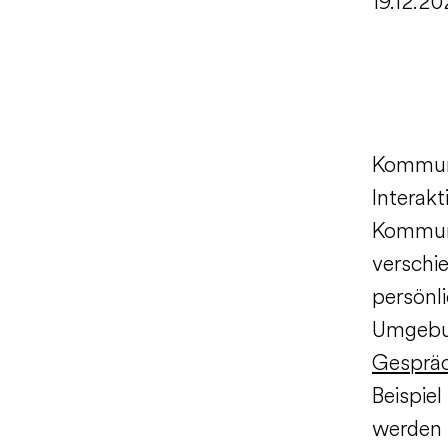
19.12.20
Kommuni
Interakt
Kommuni
verschie
persönl
Umgebun
Gesprä
Beispiel
werden 