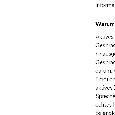
Informa
Warum 
Aktives
Gespräc
hinausge
Gespräc
darum, e
Emotion
aktives
Spreche
echtes 
belangl