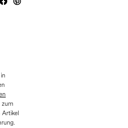
 in
en
den
m zum
 Artikel
hrung.