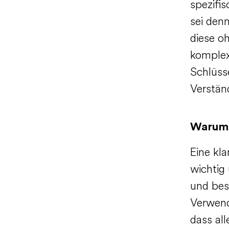
spezifi
sei denn
diese oh
komplex
Schlüss
Verstän
Warum i
Eine kl
wichtig
und bes
Verwend
dass all