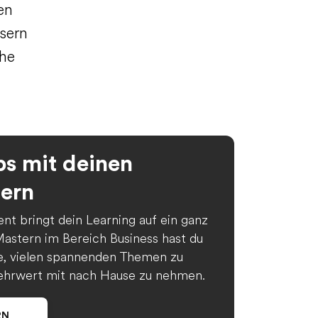
en
sern
che
s mit deinen
ern
nt bringt dein Learning auf ein ganz
Mastern im Bereich Business hast du
e, vielen spannenden Themen zu
hrwert mit nach Hause zu nehmen.
RN