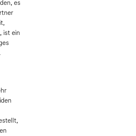
den, es
rtner
t,
ist ein
ges
.
ehr
iden
stellt,
ten