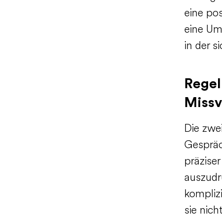
eine po
eine Um
in der s
Regel
Missv
Die zwe
Gespräc
präziser
auszudrü
kompliz
sie nich