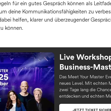
egeln für ein gutes Gespräch können als Leitfad
 um deine Kommunikationsfähigkeiten zu verbes
 dabei helfen, klarer und überzeugender Gesprä
zu können.
Live Workshop
Business-Mast
Das Meet Your Master Eve
neues Level. Mit echten 
zwei Tage lang die Chanc
entdecken und echten Me
JETZT TICKET SICHE