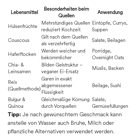
Besonderheiten beim
Lebensmittel
Anwendung
Quellen
Mehrstündiges Quellen
Eintöpfe, Currys,
Hülsenfrüchte
reduziert Kochzeit
Suppen
Gilt nach dem Quellen
Couscous
Salate, Beilagen
als verzehrfertig
Werden weicher und
Porridge,
Haferflocken
bekömmlicher
Overnight Oats
Chia- &
Bilden Gelstruktur –
Müslis, Backen
Leinsamen
veganer Ei-Ersatz
Garen in exakt
Reis
abgemessener
Beilage, Sushi
(Quellmethode)
Flüssigkeit
Bulgur &
Gleichmäßige Körnung
Salate,
Quinoa
durch Vorquellen
Gemüsefüllungen
Tipp:
Je nach gewünschtem Geschmack kann
anstelle von Wasser auch Brühe, Milch oder
pflanzliche Alternativen verwendet werden.