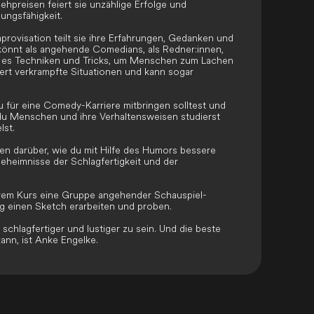
preisen feiert sie unzählige Erfolge und
ungsfähigkeit.
rovisation teilt sie ihre Erfahrungen, Gedanken und
 könnt als angehende Comedians, als Redner:innen,
bt es Techniken und Tricks, um Menschen zum Lachen
ckert verkrampfte Situationen und kann sogar
 für eine Comedy-Karriere mitbringen solltest und
du Menschen und ihre Verhaltensweisen studierst
lst.
ten darüber, wie du mit Hilfe des Humors bessere
eheimnisse der Schlagfertigkeit und der
hrem Kurs eine Gruppe angehender Schauspiel-
ng einen Sketch erarbeiten und proben.
 schlagfertiger und lustiger zu sein. Und die beste
ann, ist Anke Engelke.