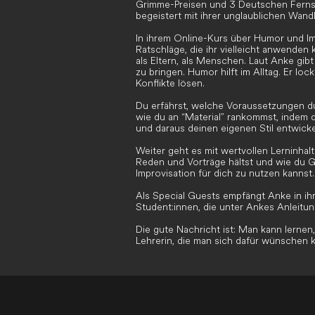
Grimme-Preisen und 3 Deutschen Fernseh
begeistert mit ihrer unglaublichen Wandl
In ihrem Online-Kurs über Humor und Imp
Ratschläge, die ihr vielleicht anwenden
als Eltern, als Menschen. Laut Anke gi
zu bringen. Humor hilft im Alltag. Er lo
Konflikte lösen.
Du erfährst, welche Voraussetzungen du
wie du an “Material” rankommst, indem 
und daraus deinen eigenen Stil entwicke
Weiter geht es mit wertvollen Lerninhal
Reden und Vorträge hältst und wie du G
Improvisation für dich zu nutzen kannst.
Als Special Guests empfängt Anke in i
Student:innen, die unter Ankes Anleitu
Die gute Nachricht ist: Man kann lernen,
Lehrerin, die man sich dafür wünschen k