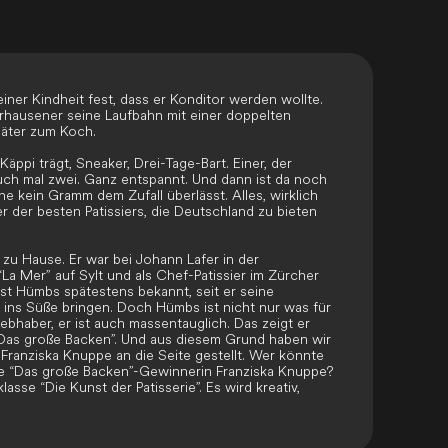
iner Kindheit fest, dass er Konditor werden wollte.
rhausener seine Laufbahn mit einer doppelten
päter zum Koch.
Käppi trägt, Sneaker, Drei-Tage-Bart. Einer, der
uch mal zwei. Ganz entspannt. Und dann ist da noch
e kein Gramm dem Zufall überlässt. Alles, wirklich
ner der besten Patissiers, die Deutschland zu bieten
 zu Hause. Er war bei Johann Lafer in der
“La Mer” auf Sylt und als Chef-Patissier im Zürcher
ist Hümbs spätestens bekannt, seit er seine
 ins Süße bringen. Doch Hümbs ist nicht nur was für
ebhaber, er ist auch massentauglich. Das zeigt er
 “Das große Backen”. Und aus diesem Grund haben wir
ranziska Knuppe an die Seite gestellt. Wer könnte
die “Das große Backen”-Gewinnerin Franziska Knuppe?
sse “Die Kunst der Patisserie”. Es wird kreativ,