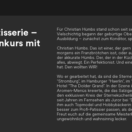
Für Christian Hümbs stand schon seit se
isserie –
Vielschichtig begann der gebürtige Obe
Ausbildung – zunächst zum Konditor, s
nkurs mit
Christian Hümbs. Das ist einer, der gern 
morgens ein Franzbrötchen isst, oder a
der akkurate Hümbs. Der, der in der Küch
alles, abwiegt. Ein Perfektionist. Und ei
hat. Den wollten WIR!
Wo er gearbeitet hat, da sind die Sterne
“Stromburg”, im Hamburger “Haerlin”, im 
Hotel “The Dolder Grand”. In der Szene 
Aromen-Menüs kreierte, die das Salzige
den exklusiven Kreis der Sterneküchenli
seit Jahren im Fernsehen als Juror bei
ihm auch Topmodel und Hobbybäckerin F
besser zum Profi-Patissier passen, als 
Freut euch auf die gemeinsame Meisterkla
ungewöhnlich und wahnsinnig lecker.